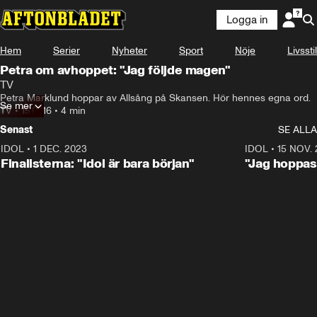
Logga in
Hem
Serier
Nyheter
Sport
Nöje
Livsstil
Petra om avhoppet: "Jag följde magen"
TV
Petra Marklund hoppar av Allsång på Skansen. Hör hennes egna ord.
Se mer
TV
•
15.07.16
•
4 min
Senast
SE ALLA
IDOL
•
1 DEC. 2023
0:56
IDOL
•
15 NOV.
Finalisterna: "Idol är bara början"
"Jag hoppas 