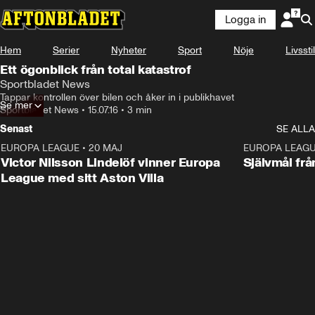
Logga in
Hem
Serier
Nyheter
Sport
Nöje
Livsstil
Ett ögonblick från total katastrof
Sportbladet News
Tappar kontrollen över bilen och åker in i publikhavet
Se mer
Sportbladet News
•
15.07.16
•
3 min
Senast
SE ALLA
EUROPA LEAGUE
•
20 MAJ
1:32
EUROPA LEAG
Victor Nilsson Lindelöf vinner Europa
Självmål frå
League med sitt Aston Villa