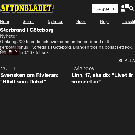
Logga in
Hem
Serier
Nyheter
Sport
Nöje
Livsstil
Storbrand i Göteborg
Nyheter
Omkring 200 boende fick evakueras undan en brand i ett 
flerbostadshus i Kortedala i Göteborg. Branden tros ha börjat i ett kök 
Se mer
och sedan spritt sig till vinden
Nyheter
•
15.07.16
•
53 sek
SE ALLA
23 JULI
1:42
I GÅR 20:08
Svensken om Rivieran:
Linn, 17, ska dö: ”Livet är
"Blivit som Dubai"
som det är”