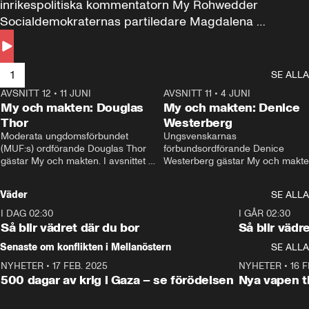
inrikespolitiska kommentatorn My Rohwedder 
Socialdemokraternas partiledare Magdalena 
Andersson till svars.
1
SE ALLA
AVSNITT 12
•
11 JUNI
26:27
AVSNITT 11
•
4 JUNI
2
My och makten: Douglas
My och makten: Denice
Thor
Westerberg
Moderata ungdomsförbundet 
Ungsvenskarnas 
(MUF:s) ordförande Douglas Thor 
förbundsordförande Denice 
gästar My och makten. I avsnittet 
Westerberg gästar My och makten.
diskuteras tonårsutvisningarna och 
avsnittet diskuteras migrationsfrå
hur Moderaterna ska locka väljare till 
och hur SD ska locka kvinnliga 
Väder
SE ALLA
valet i höst. 
väljare. 
I DAG 02:30
1:06
I GÅR 02:30
Så blir vädret där du bor
Så blir vädr
Senaste om konflikten i Mellanöstern
SE ALLA
NYHETER
•
17 FEB. 2025
0:45
NYHETER
•
16 F
500 dagar av krig i Gaza – se förödelsen
Nya vapen ti