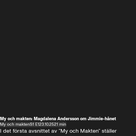
My och makten: Magdalena Andersson om Jimmie-hånet
My och makten
S1 E1
23.10.25
21 min
I det första avsnittet av ”My och Makten” ställer 