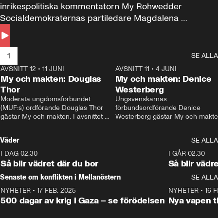
inrikespolitiska kommentatorn My Rohwedder 
Socialdemokraternas partiledare Magdalena 
Andersson till svars.
1
SE ALLA
AVSNITT 12
•
11 JUNI
26:27
AVSNITT 11
•
4 JUNI
2
My och makten: Douglas
My och makten: Denice
Thor
Westerberg
Moderata ungdomsförbundet 
Ungsvenskarnas 
(MUF:s) ordförande Douglas Thor 
förbundsordförande Denice 
gästar My och makten. I avsnittet 
Westerberg gästar My och makten.
diskuteras tonårsutvisningarna och 
avsnittet diskuteras migrationsfrå
hur Moderaterna ska locka väljare till 
och hur SD ska locka kvinnliga 
Väder
SE ALLA
valet i höst. 
väljare. 
I DAG 02:30
1:06
I GÅR 02:30
Så blir vädret där du bor
Så blir vädr
Senaste om konflikten i Mellanöstern
SE ALLA
NYHETER
•
17 FEB. 2025
0:45
NYHETER
•
16 F
500 dagar av krig i Gaza – se förödelsen
Nya vapen ti