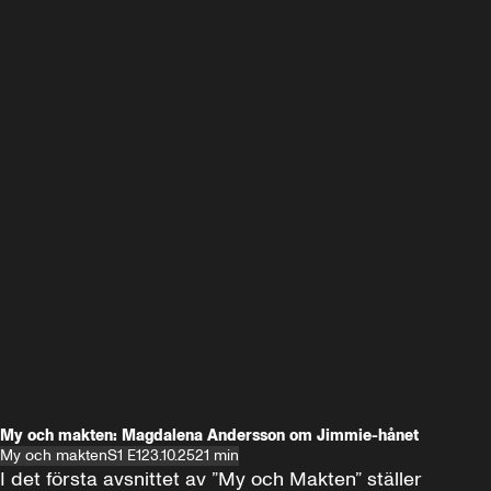
My och makten: Magdalena Andersson om Jimmie-hånet
My och makten
S1 E1
23.10.25
21 min
I det första avsnittet av ”My och Makten” ställer 