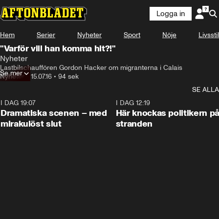
Logga in
Hem
Serier
Nyheter
Sport
Nöje
Livsstil
"Varför vill han komma hit?!"
Nyheter
Lastbilschauffören Gordon Hacker om migranterna i Calais
Se mer
Nyheter
•
15.07.16
•
94 sek
SE ALLA
I DAG 19:07
0:42
I DAG 12:19
Dramatiska scenen – med
Här knockas politikern p
mirakulöst slut
stranden