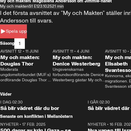
My och makten: Magdalena Andersson om Jimmie-hånet
My och makten
S1 E1
23.10.25
21 min
I det första avsnittet av ”My och Makten” ställe
Andersson till svars.
Spela upp
1
Säsong
AVSNITT 12
•
11 JUNI
26:27
AVSNITT 11
•
4 JUNI
23:40
AVSNITT 10
•
My och makten:
My och makten:
My och ma
Douglas Thor
Denice Westerberg
Elisabeth
Moderata 
Ungsvenskarnas 
Svantess
ungdomsförbundet (MUF:s) 
förbundsordförande Denice 
Kvinnorna, ek
ordförande Douglas Thor 
Westerberg gästar My och 
migrationen. E
gästar My och makten. I 
makten. I avsnittet 
Svantesson stäl
avsnittet diskuteras 
diskuteras migrationsfrågan 
när finansmini
Väder
tonårsutvisningarna och hur 
och hur SD ska locka 
Moderaterna ska locka 
kvinnliga väljare. 
I DAG 02:30
1:06
I GÅR 02:30
väljare till valet i höst. 
Så blir vädret där du bor
Så blir vädret där
Senaste om konflikten i Mellanöstern
NYHETER
•
17 FEB. 2025
0:45
NYHETER
•
16 FEB. 20
500 dagar av krig i Gaza – se
Nya vapen till Isr