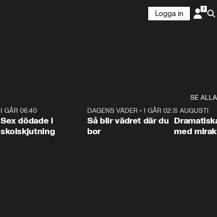
Logga in
SE ALLA
6
I GÅR 06:40
0:47
DAGENS VÄDER
•
I GÅR 02:30
1:06
6 AUGUSTI
Sex dödade i
Så blir vädret där du
Dramatisk
skolskjutning
bor
med miraku