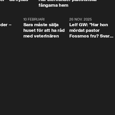
fångarna hem
4:24
10 FEBRUARI
4:13
26 NOV. 2025
8:1
der –
Sara måste sälja
Leif GW: ”Har hon
huset för att ha råd
mördat pastor
med veterinären
Fossmos fru? Svar
nej.”