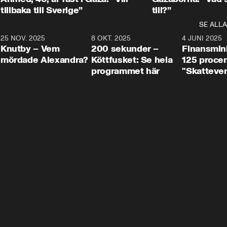
tillbaka till Sverige”
till?”
SE ALLA
3
25 NOV. 2025
31:05
8 OKT. 2025
4:29
4 JUNI 2025
Knutby – Vem
200 sekunder –
Finansmin
mördade Alexandra?
Köttfusket: Se hela
125 procent
programmet här
"Skattever
viktig uppg