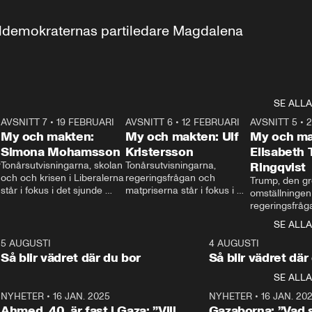
aldemokraternas partiledare Magdalena 
SE ALLA
7
AVSNITT 7
•
19 FEBRUARI
24:30
AVSNITT 6
•
12 FEBRUARI
27:30
AVSNITT 5
•
My och makten:
My och makten: Ulf
My och ma
Simona Mohamsson
Kristersson
Elisabeth
 
Tonårsutvisningarna, skolan 
Tonårsutvisningarna, 
Ringqvist
och och krisen i Liberalerna 
regeringsfrågan och 
Trump, den gr
står i fokus i det sjunde 
matpriserna står i fokus i 
omställningen
avsnittet av ”My och 
det sjätte avsnittet av ”My 
regeringsfråga
makten”. Se när 
och makten”. Se när 
centrum i det 
SE ALLA
Aftonbladets inrikespolitiska 
Aftonbladets inrikespolitiska 
avsnittet av ”
kommentator My 
kommentator My 
6
5 AUGUSTI
1:06
4 AUGUSTI
Makten”. Se nä
Rohwedder ställer 
Rohwedder ställer 
Så blir vädret där du bor
Så blir vädret där
Aftonbladets in
utbildnings- och 
statsminister Ulf Kristersson 
kommentator 
SE ALLA
integrationsminister Simona 
till svars.
Rohwedder stäl
Mohamsson till svars.
Centerpartiets
2
NYHETER
•
16 JAN. 2025
1:01
NYHETER
•
16 JAN. 20
Thand Ring till
Ahmed, 40, är fast i Gaza: ”Vill
Gazaborna: ”Vad s