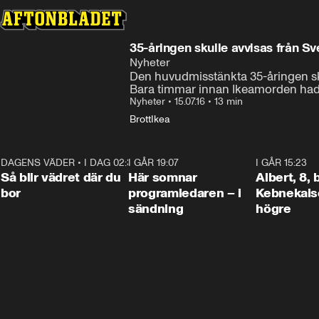
35-åringen skulle avvisas från Sv
Nyheter
Den huvudmisstänkta 35-åringen sk
Bara timmar innan Ikeamorden hade
Nyheter
•
15.07.16
•
13 min
Brott
Ikea
DAGENS VÄDER
•
I DAG 02:30
1:06
I GÅR 19:07
0:45
I GÅR 15:23
Så blir vädret där du
Här somnar
Albert, 8,
bor
programledaren – i
Kebnekaise
sändning
högre