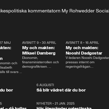
r inrikespolitiska kommentatorn My Rohwedder Soci
27 MAJ
3:51
AVSNITT 9
•
30 APRIL
24:00
AVSNITT 8
•
16 APRIL
25:1
kten:
My och makten:
My och makten:
Mikael Damberg
Nooshi Dadgostar
on
Ekonomin, 
V-ledaren Nooshi Dadgostar
finansministerrollen och 
pressas internt om 
onomin och 
demografikrisen. 
regeringsfrågan.

lisabeth 
Oppositionen ställs till svars 
I Aftonbladets 
ls till svars 
när Socialdemokraternas 
partiledarutfrågning ”My 
stern gästar 
Mikael Damberg gästar My 
och Makten” sätter hon ner 
My och Makten. 
och Makten. 
foten mot kritikerna:

1:06
6 AUGUSTI
1:0
– Vi ställer upp i val. Ska vi 
 du bor
Så blir vädret där du bor
vara med så sitter vi förstås 
25
1:22
NYHETER
•
21 JAN. 2025
0:5
ael – då hyllas
Här återvänder palestinska