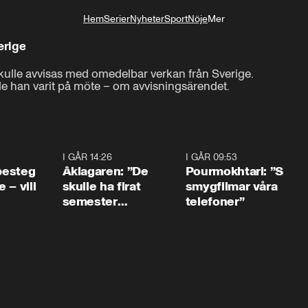
Hem
Serier
Nyheter
Sport
Nöje
Mer
Livsstil
erige
ulle avvisas med omedelbar verkan från Sverige.

 han varit på möte – om avvisningsärendet.
0:54
I GÅR 14:26
1:54
I GÅR 09:53
1:3
 besteg
Åklagaren: ”De
Pourmokhtari: ”S
 – vill
skulle ha firat
smygfilmar våra
semester
telefoner”
tillsammans”