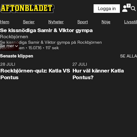
Logga in
Hem
Serier
Nyheter
Sport
Nöje
Livsstil
Se kissnödiga Samir & Viktor gympa
Rockbjörnen
Se kissnödiga Samir & Viktor gympa på Rockbjörnen
Se mer
Rockbjörnen
•
15.07.16
•
117 sek
Senaste klippen
SE ALLA
28 JULI
0:15
27 JULI
Rockbjörnen-quiz: Katia VS
Hur väl känner Katia
Pontus
Pontus?