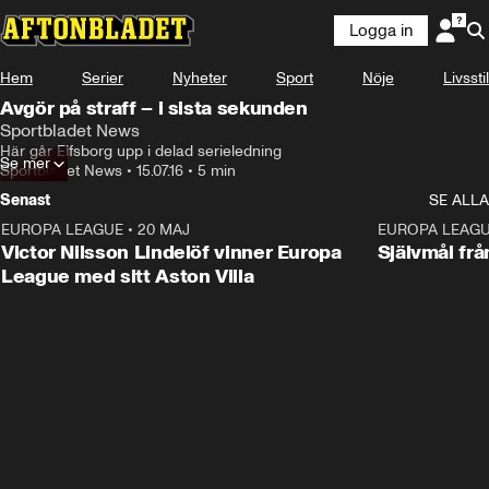
Logga in
Hem
Serier
Nyheter
Sport
Nöje
Livsstil
Avgör på straff – i sista sekunden
Sportbladet News
Här går Elfsborg upp i delad serieledning
Se mer
Sportbladet News
•
15.07.16
•
5 min
Senast
SE ALLA
EUROPA LEAGUE
•
20 MAJ
1:32
EUROPA LEAG
Victor Nilsson Lindelöf vinner Europa
Självmål frå
League med sitt Aston Villa