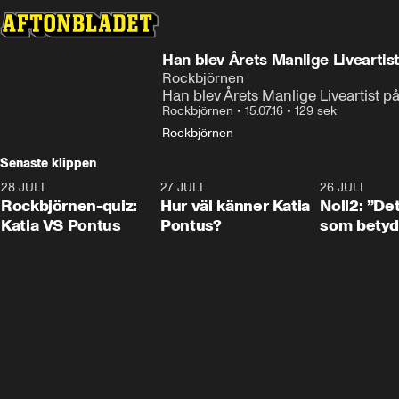
Han blev Årets Manlige Liveartis
Rockbjörnen
Han blev Årets Manlige Liveartist 
Rockbjörnen
•
15.07.16
•
129 sek
Rockbjörnen
Senaste klippen
28 JULI
0:15
27 JULI
0:46
26 JULI
Rockbjörnen-quiz:
Hur väl känner Katia
Noll2: ”Det
Katia VS Pontus
Pontus?
som betyd