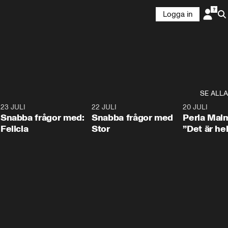
Logga in
SE ALLA
8
23 JULI
0:51
22 JULI
0:52
20 JULI
Snabba frågor med:
Snabba frågor med
Perla Mal
Felicia
Stor
”Det är hel