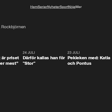
Hem
Serier
Nyheter
Sport
Nöje
Mer
Livsstil
t
på Rockbjörnen
0:33
24 JULI
0:28
23 JULI
0:3
 är priset
Därför kallas han för
Pekleken med: Katia
er mest”
"Stor"
och Pontus