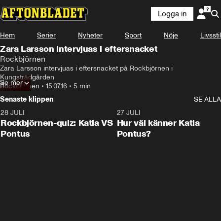
Logga in
Hem
Serier
Nyheter
Sport
Nöje
Livsstil
Zara Larsson intervjuas i eftersnacket
Rockbjörnen
Zara Larsson intervjuas i eftersnacket på Rockbjörnen i 
Kungsträdgården
Se mer
Rockbjörnen
•
15.07.16
•
5 min
Senaste klippen
SE ALLA
28 JULI
0:15
27 JULI
Rockbjörnen-quiz: Katia VS
Hur väl känner Katia
Pontus
Pontus?