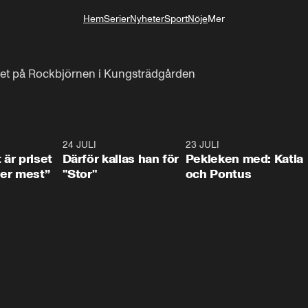
Hem
Serier
Nyheter
Sport
Nöje
Mer
Livsstil
ket på Rockbjörnen i Kungsträdgården
0:33
24 JULI
0:28
23 JULI
0:3
 är priset
Därför kallas han för
Pekleken med: Katia
er mest”
"Stor"
och Pontus