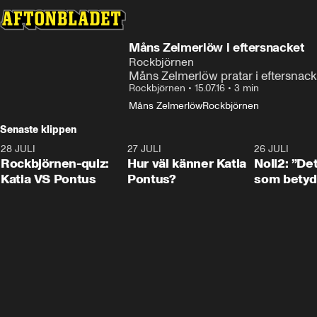
Måns Zelmerlöw i eftersnacket
Rockbjörnen
Måns Zelmerlöw pratar i eftersnac
Rockbjörnen
•
15.07.16
•
3 min
Måns Zelmerlöw
Rockbjörnen
Senaste klippen
28 JULI
0:15
27 JULI
0:46
26 JULI
Rockbjörnen-quiz:
Hur väl känner Katia
Noll2: ”Det
Katia VS Pontus
Pontus?
som betyd