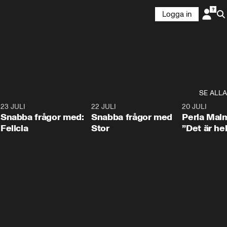
Logga in
SE ALLA
8
23 JULI
0:51
22 JULI
0:52
20 JULI
Snabba frågor med:
Snabba frågor med
Perla Mal
Felicia
Stor
”Det är hel