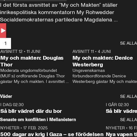
I det första avsnittet av ”My och Makten” ställer 
inrikespolitiska kommentatorn My Rohwedder 
Socialdemokraternas partiledare Magdalena 
Andersson till svars.
1
SE ALLA
AVSNITT 12
•
11 JUNI
26:27
AVSNITT 11
•
4 JUNI
2
My och makten: Douglas
My och makten: Denice
Thor
Westerberg
Moderata ungdomsförbundet 
Ungsvenskarnas 
(MUF:s) ordförande Douglas Thor 
förbundsordförande Denice 
gästar My och makten. I avsnittet 
Westerberg gästar My och makten.
diskuteras tonårsutvisningarna och 
avsnittet diskuteras migrationsfrå
hur Moderaterna ska locka väljare till 
och hur SD ska locka kvinnliga 
Väder
SE ALLA
valet i höst. 
väljare. 
I DAG 02:30
1:06
I GÅR 02:30
Så blir vädret där du bor
Så blir vädr
Senaste om konflikten i Mellanöstern
SE ALLA
NYHETER
•
17 FEB. 2025
0:45
NYHETER
•
16 F
500 dagar av krig i Gaza – se förödelsen
Nya vapen ti