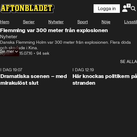
Logga in
Hem
Serier
Nyheter
Sport
Nöje
Livsstil
Flemming var 300 meter från explosionen
Nyheter
Danska Flemming Holm var 300 meter från explosionen. Flera döda 
och skadade i Kina.
Se mer
Nyheter
•
15.07.16
•
94 sek
SE ALLA
I DAG 19:07
0:42
I DAG 12:19
Dramatiska scenen – med
Här knockas politikern p
mirakulöst slut
stranden