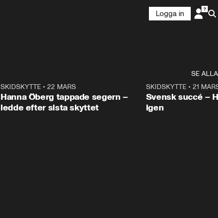
Logga in
SE ALLA
9
SKIDSKYTTE
•
22 MARS
0:55
SKIDSKYTTE
•
21 MAR
Hanna Öberg tappade segern –
Svensk succé – 
ledde efter sista skyttet
igen