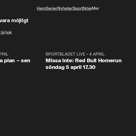
Hem
Serier
Nyheter
Sport
Nöje
Mer
Livsstil
 gör ska inte vara möjligt
ärlek
PRIL
1:03
SPORTBLADET LIVE
•
4 APRIL
1:0
va plan – sen
Missa inte: Red Bull Homerun
söndag 5 april 17.30