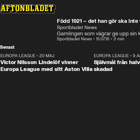
Född 1921 – det han
Sportbladet News
Gamlingen som vägrar ge upp sin k
Sportbladet News
•
15.07.16
•
3 min
Senast
EUROPA LEAGUE
•
20 MAJ
1:32
EUROPA LEAGUE
•
9 A
Victor Nilsson Lindelöf vinner
Självmål från hal
Europa League med sitt Aston Villa
skadad