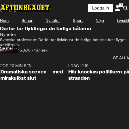
Logga in
Hem
Serier
Nyheter
Sport
Nöje
Livsstil
Därför tar flyktingar de farliga båtarna
Nyheter
Svenske professorn: Därför tar flyktingar de farliga båtarna fast flyget 
är billigare
Se mer
Nyheter
•
15.07.16
•
167 sek
SE ALLA
FÖR 20 MIN SEN
0:42
I DAG 12:19
Dramatiska scenen – med
Här knockas politikern p
mirakulöst slut
stranden