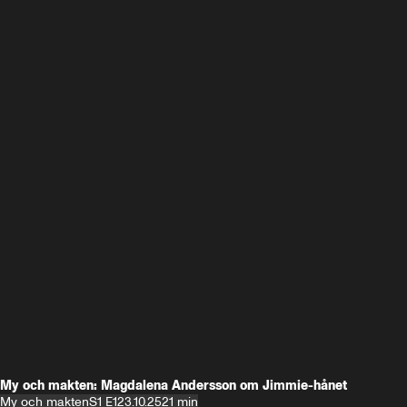
My och makten: Magdalena Andersson om Jimmie-hånet
My och makten
S1 E1
23.10.25
21 min