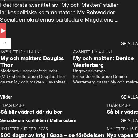
I det första avsnittet av ”My och Makten” ställer 
inrikespolitiska kommentatorn My Rohwedder 
Socialdemokraternas partiledare Magdalena 
Andersson till svars.
1
SE ALLA
AVSNITT 12
•
11 JUNI
26:27
AVSNITT 11
•
4 JUNI
2
My och makten: Douglas
My och makten: Denice
Thor
Westerberg
Moderata ungdomsförbundet 
Ungsvenskarnas 
(MUF:s) ordförande Douglas Thor 
förbundsordförande Denice 
gästar My och makten. I avsnittet 
Westerberg gästar My och makten.
diskuteras tonårsutvisningarna och 
avsnittet diskuteras migrationsfrå
hur Moderaterna ska locka väljare till 
och hur SD ska locka kvinnliga 
Väder
SE ALLA
valet i höst. 
väljare. 
I DAG 02:30
1:06
I GÅR 02:30
Så blir vädret där du bor
Så blir vädr
Senaste om konflikten i Mellanöstern
SE ALLA
NYHETER
•
17 FEB. 2025
0:45
NYHETER
•
16 F
500 dagar av krig i Gaza – se förödelsen
Nya vapen ti