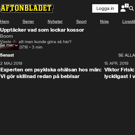
Logga in
Hem
Serier
Nyheter
Sport
Nöje
Livsstil
Upptäcker vad som lockar kossor
Boom
Visste du att man kunde göra så här?
Se mer
Boom
•
15.07.16
•
3 min
Senast
SE ALLA
2 MAJ 2019
1:04
15 APR. 2019
Experten om psykiska ohälsan hos män:
Viktor Frisk:
Vi gör skillnad redan på bebisar
lyckligast i 