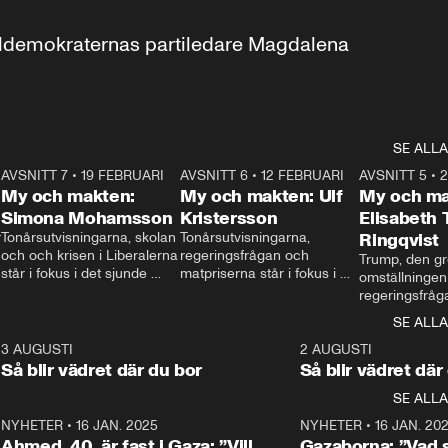
aldemokraternas partiledare Magdalena 
SE ALLA
7
AVSNITT 7
•
19 FEBRUARI
24:30
AVSNITT 6
•
12 FEBRUARI
27:30
AVSNITT 5
•
My och makten:
My och makten: Ulf
My och ma
Simona Mohamsson
Kristersson
Elisabeth
 
Tonårsutvisningarna, skolan 
Tonårsutvisningarna, 
Ringqvist
och och krisen i Liberalerna 
regeringsfrågan och 
Trump, den gr
står i fokus i det sjunde 
matpriserna står i fokus i 
omställningen
avsnittet av ”My och 
det sjätte avsnittet av ”My 
regeringsfråga
makten”. Se när 
och makten”. Se när 
centrum i det 
SE ALLA
Aftonbladets inrikespolitiska 
Aftonbladets inrikespolitiska 
avsnittet av ”
kommentator My 
kommentator My 
6
3 AUGUSTI
1:06
2 AUGUSTI
Makten”. Se nä
Rohwedder ställer 
Rohwedder ställer 
Så blir vädret där du bor
Så blir vädret där
Aftonbladets in
utbildnings- och 
statsminister Ulf Kristersson 
kommentator 
SE ALLA
integrationsminister Simona 
till svars.
Rohwedder stäl
Mohamsson till svars.
Centerpartiets
2
NYHETER
•
16 JAN. 2025
1:01
NYHETER
•
16 JAN. 20
Thand Ring till
Ahmed, 40, är fast i Gaza: ”Vill
Gazaborna: ”Vad s