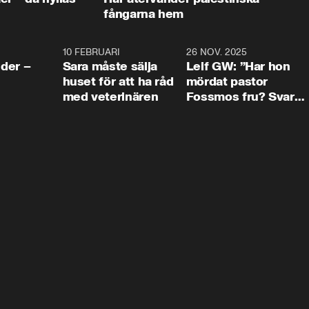
fångarna hem
4:24
10 FEBRUARI
4:13
26 NOV. 2025
8:1
der –
Sara måste sälja
Leif GW: ”Har hon
huset för att ha råd
mördat pastor
med veterinären
Fossmos fru? Svar
nej.”