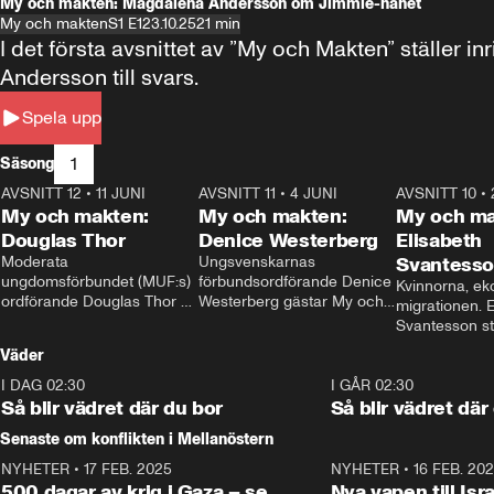
My och makten: Magdalena Andersson om Jimmie-hånet
My och makten
S1 E1
23.10.25
21 min
I det första avsnittet av ”My och Makten” ställe
Andersson till svars.
Spela upp
1
Säsong
AVSNITT 12
•
11 JUNI
26:27
AVSNITT 11
•
4 JUNI
23:40
AVSNITT 10
•
My och makten:
My och makten:
My och ma
Douglas Thor
Denice Westerberg
Elisabeth
Moderata 
Ungsvenskarnas 
Svantess
ungdomsförbundet (MUF:s) 
förbundsordförande Denice 
Kvinnorna, ek
ordförande Douglas Thor 
Westerberg gästar My och 
migrationen. E
gästar My och makten. I 
makten. I avsnittet 
Svantesson stäl
avsnittet diskuteras 
diskuteras migrationsfrågan 
när finansmini
Väder
tonårsutvisningarna och hur 
och hur SD ska locka 
Moderaterna ska locka 
kvinnliga väljare. 
I DAG 02:30
1:06
I GÅR 02:30
väljare till valet i höst. 
Så blir vädret där du bor
Så blir vädret där
Senaste om konflikten i Mellanöstern
NYHETER
•
17 FEB. 2025
0:45
NYHETER
•
16 FEB. 20
500 dagar av krig i Gaza – se
Nya vapen till Isr