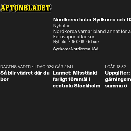
Nordkorea hotar Sydkorea och 
Nyheter
Nordkorea varnar bland annat för a
kärnvapenattacker.
Nyheter
•
15.07.16
•
51 sek
Sydkorea
Nordkorea
USA
DAGENS VÄDER
•
I DAG 02:30
1:06
I GÅR 21:41
0:35
I GÅR 18:52
Så blir vädret där du
Larmet: Misstänkt
Uppgifter:
bor
farligt föremål i
gärningsm
centrala Stockholm
samma ö