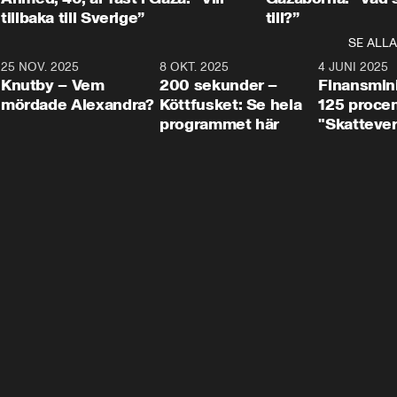
tillbaka till Sverige”
till?”
SE ALLA
3
25 NOV. 2025
31:05
8 OKT. 2025
4:29
4 JUNI 2025
Knutby – Vem
200 sekunder –
Finansmin
mördade Alexandra?
Köttfusket: Se hela
125 procent
programmet här
"Skattever
viktig uppg