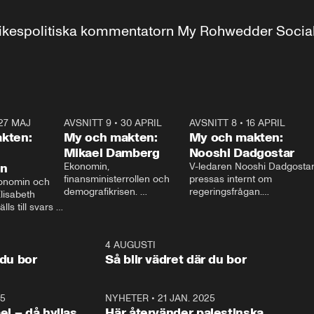
r inrikespolitiska kommentatorn My Rohwedder Soci
27 MAJ
3:51
AVSNITT 9
•
30 APRIL
24:00
AVSNITT 8
•
16 APRIL
25:1
kten:
My och makten:
My och makten:
Mikael Damberg
Nooshi Dadgostar
on
Ekonomin, 
V-ledaren Nooshi Dadgostar
finansministerrollen och 
pressas internt om 
onomin och 
demografikrisen. 
regeringsfrågan.

lisabeth 
Oppositionen ställs till svars 
I Aftonbladets 
ls till svars 
när Socialdemokraternas 
partiledarutfrågning ”My 
stern gästar 
Mikael Damberg gästar My 
och Makten” sätter hon ner 
My och Makten. 
och Makten. 
foten mot kritikerna:

1:06
4 AUGUSTI
1:0
– Vi ställer upp i val. Ska vi 
 du bor
Så blir vädret där du bor
vara med så sitter vi förstås 
25
1:22
NYHETER
•
21 JAN. 2025
0:5
ael – då hyllas
Här återvänder palestinska