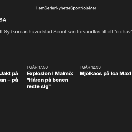
Hem
Serier
Nyheter
Sport
Nöje
Mer
Livsstil
USA
tt Sydkoreas huvudstad Seoul kan förvandlas till ett "eldh
0:33
I GÅR 17:50
1:10
I GÅR 12:33
0:2
 Jakt på
Explosion i Malmö:
Mjölkaos på Ica Maxi
an – på
”Håren på benen
reste sig”