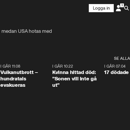
Logga in
av" medan USA hotas med 
SE ALLA
4
I GÅR 11:08
0:27
I GÅR 10:22
1:12
I GÅR 07:04
Vulkanutbrott –
Kvinna hittad död:
17 dödade 
hundratals
”Sonen vill inte gå
evakueras
ut”