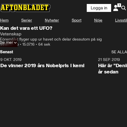
Logga in
Hem
Serier
Nyheter
Sport
Nöje
Livsstil
Kan det vara ett UFO?
Vetenskap
Föremålet flyger upp ur havet och delar dessutom på sig
Se mer
Vetenskap
•
15.07.16
•
64 sek
Senast
SE ALLA
9 OKT. 2019
21 SEP. 2019
De vinner 2019 års Nobelpris i kemi
Här är ”Den
år sedan