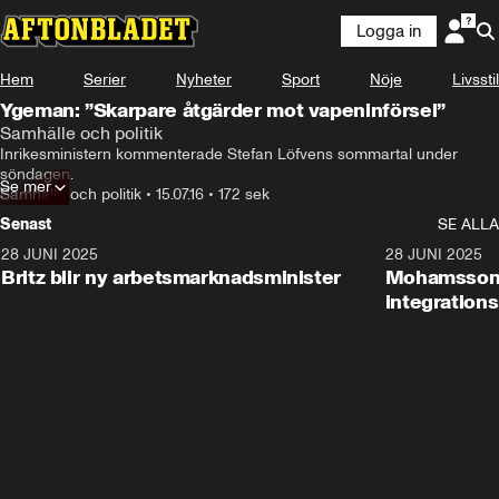
Logga in
Hem
Serier
Nyheter
Sport
Nöje
Livsstil
Ygeman: ”Skarpare åtgärder mot vapeninförsel”
Samhälle och politik
Inrikesministern kommenterade Stefan Löfvens sommartal under 
söndagen.
Se mer
Samhälle och politik
•
15.07.16
•
172 sek
Senast
SE ALLA
28 JUNI 2025
1:48
28 JUNI 2025
Britz blir ny arbetsmarknadsminister
Mohamsson b
integration