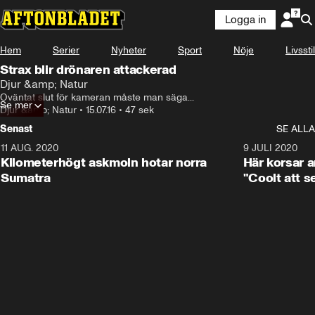
Logga in
Hem
Serier
Nyheter
Sport
Nöje
Livsstil
Strax blir drönaren attackerad
Djur &amp; Natur
Oväntat slut för kameran måste man säga...
Se mer
Djur &amp; Natur
•
15.07.16
•
47 sek
Senast
SE ALLA
11 AUG. 2020
0:41
9 JULI 2020
Kilometerhögt askmoln hotar norra
Här korsar 
Sumatra
"Coolt att s