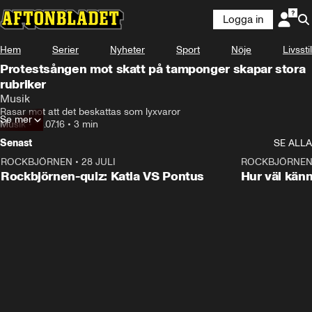
Logga in
Hem
Serier
Nyheter
Sport
Nöje
Livsstil
Protestsången mot skatt på tamponger skapar stora
rubriker
Musik
Rasar mot att det beskattas som lyxvaror
Se mer
Musik
•
15.07.16
•
3 min
Senast
SE ALLA
ROCKBJÖRNEN
•
28 JULI
0:15
ROCKBJÖRNE
Rockbjörnen-quiz: Katia VS Pontus
Hur väl kän