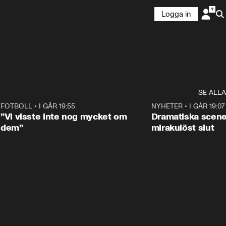
Logga in
SE ALLA
9
FOTBOLL
•
I GÅR 19:55
1:56
NYHETER
•
I GÅR 19:07
”Vi visste inte nog mycket om
Dramatiska scen
dem”
mirakulöst slut