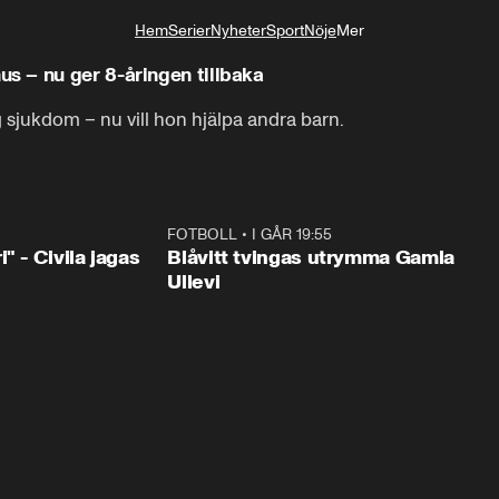
Hem
Serier
Nyheter
Sport
Nöje
Mer
Livsstil
 – nu ger 8-åringen tillbaka
sjukdom – nu vill hon hjälpa andra barn.
0:48
FOTBOLL
•
I GÅR 19:55
0:2
" - Civila jagas
Blåvitt tvingas utrymma Gamla
Ullevi