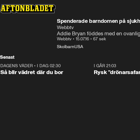
Spenderade barndomen på sjukhus
Webbtv
Addie Bryan föddes med en ovanlig 
Webbtv
•
15.07.16
•
67 sek
Skolbarn
USA
Senast
DAGENS VÄDER
•
I DAG 02:30
1:06
I GÅR 21:03
Så blir vädret där du bor
Rysk "drönarsafari