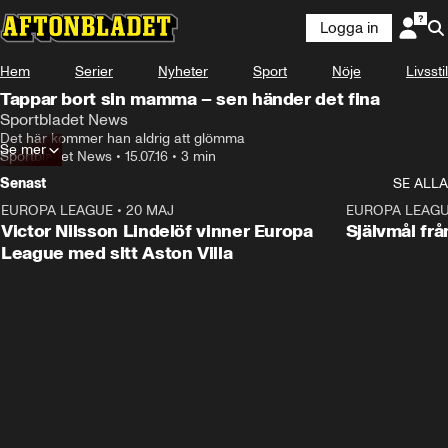
Logga in
Hem
Serier
Nyheter
Sport
Nöje
Livsstil
Tappar bort sin mamma – sen händer det fina
Sportbladet News
Det här kommer han aldrig att glömma
Se mer
Sportbladet News
•
15.07.16
•
3 min
Senast
SE ALLA
EUROPA LEAGUE
•
20 MAJ
1:32
EUROPA LEAG
Victor Nilsson Lindelöf vinner Europa
Självmål frå
League med sitt Aston Villa