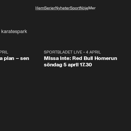
Hem
Serier
Nyheter
Sport
Nöje
Mer
Livsstil
 karatespark
PRIL
1:03
SPORTBLADET LIVE
•
4 APRIL
1:0
va plan – sen
Missa inte: Red Bull Homerun
söndag 5 april 17.30