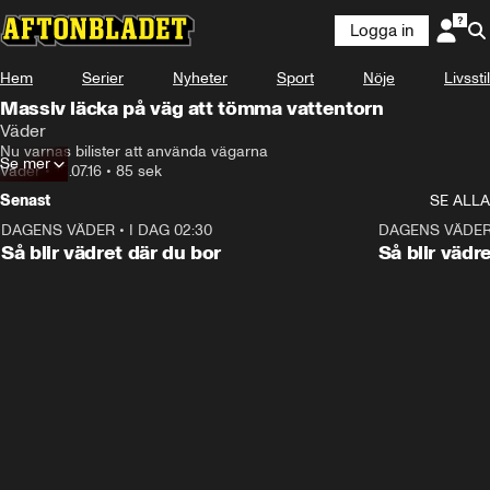
Logga in
Hem
Serier
Nyheter
Sport
Nöje
Livsstil
Massiv läcka på väg att tömma vattentorn
Väder
Nu varnas bilister att använda vägarna
Se mer
Väder
•
15.07.16
•
85 sek
Senast
SE ALLA
DAGENS VÄDER
•
I DAG 02:30
1:06
DAGENS VÄDE
Så blir vädret där du bor
Så blir vädr