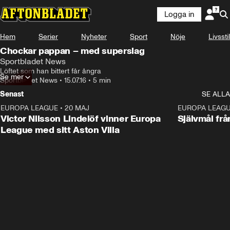
Logga in
Hem
Serier
Nyheter
Sport
Nöje
Livsstil
Chockar pappan – med superslag
Sportbladet News
Löftet som han bittert får ångra
Se mer
Sportbladet News
•
15.07.16
•
5 min
Senast
SE ALLA
EUROPA LEAGUE
•
20 MAJ
1:32
EUROPA LEAG
Victor Nilsson Lindelöf vinner Europa
Självmål frå
League med sitt Aston Villa