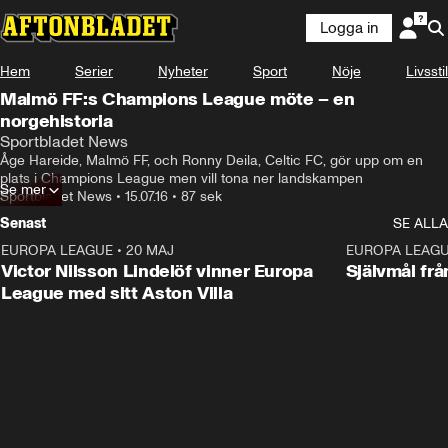
Logga in
Hem
Serier
Nyheter
Sport
Nöje
Livsstil
Malmö FF:s Champions League möte – en
norgehistoria
Sportbladet News
Åge Hareide, Malmö FF, och Ronny Deila, Celtic FC, gör upp om en 
plats i Champions League men vill tona ner landskampen
Se mer
Sportbladet News
•
15.07.16
•
87 sek
Senast
SE ALLA
EUROPA LEAGUE
•
20 MAJ
1:32
EUROPA LEAG
Victor Nilsson Lindelöf vinner Europa
Självmål frå
League med sitt Aston Villa