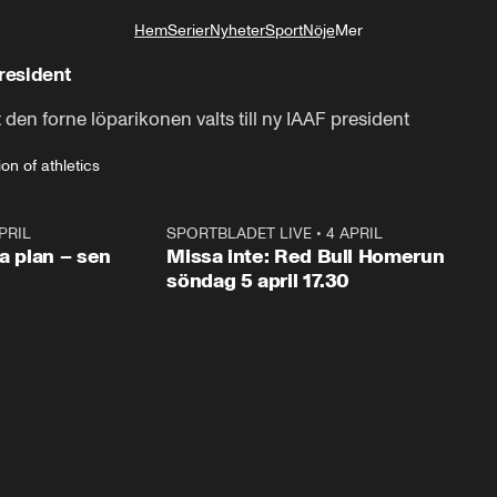
Hem
Serier
Nyheter
Sport
Nöje
Mer
Livsstil
resident
 den forne löparikonen valts till ny IAAF president
ion of athletics
PRIL
1:03
SPORTBLADET LIVE
•
4 APRIL
1:0
va plan – sen
Missa inte: Red Bull Homerun
söndag 5 april 17.30