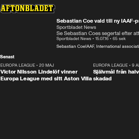
Sebastian Coe vald till ny IAAF-p
Sportbladet News
Se Sebastian Coes segertal efter att
Sportbladet News
•
15.07.16
•
65 sek
Sebastian Coe
IAAF, International associat
Senast
EUROPA LEAGUE
•
20 MAJ
1:32
EUROPA LEAGUE
•
9 A
Victor Nilsson Lindelöf vinner
Självmål från hal
Europa League med sitt Aston Villa
skadad