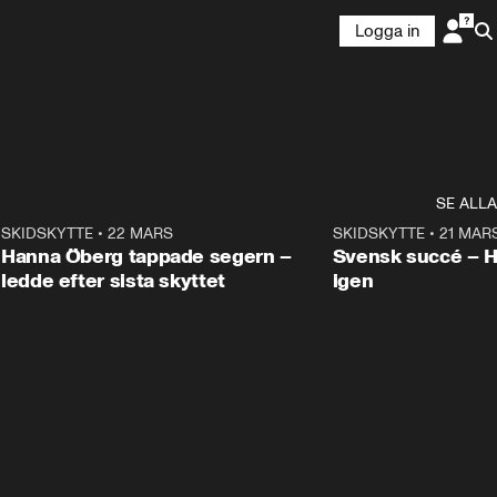
Logga in
SE ALLA
9
SKIDSKYTTE
•
22 MARS
0:55
SKIDSKYTTE
•
21 MAR
Hanna Öberg tappade segern –
Svensk succé – 
ledde efter sista skyttet
igen