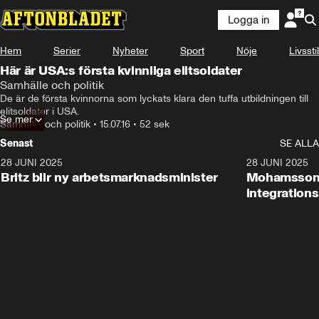
Logga in
Hem
Serier
Nyheter
Sport
Nöje
Livsstil
Här är USA:s första kvinnliga elitsoldater
Samhälle och politik
De är de första kvinnorna som lyckats klara den tuffa utbildningen till 
elitsoldater i USA.
Se mer
Samhälle och politik
•
15.07.16
•
52 sek
Senast
SE ALLA
28 JUNI 2025
1:48
28 JUNI 2025
Britz blir ny arbetsmarknadsminister
Mohamsson b
integration