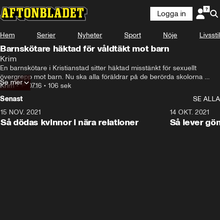
Logga in
Hem
Serier
Nyheter
Sport
Nöje
Livsstil
Barnskötare häktad för våldtäkt mot barn
Krim
En barnskötare i Kristianstad sitter häktad misstänkt för sexuellt 
övergrepp mot barn. Nu ska alla föräldrar på de berörda skolorna 
Se mer
informeras om händelsen.
Krim
•
15.07.16
•
106 sek
Senast
SE ALLA
15 NOV. 2021
3:28
14 OKT. 2021
Så dödas kvinnor i nära relationer
Så lever gö