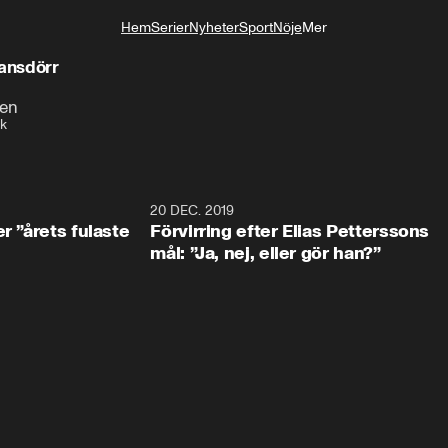
Hem
Serier
Nyheter
Sport
Nöje
Mer
Livsstil
lansdörr
nen
ek
0:49
20 DEC. 2019
1:0
r ”årets fulaste
Förvirring efter Elias Petterssons
mål: ”Ja, nej, eller gör han?”