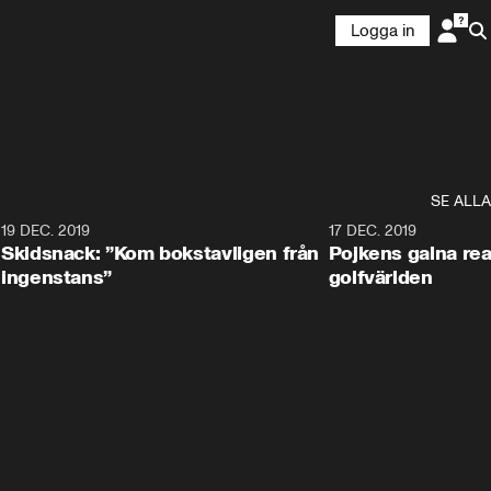
Logga in
SE ALLA
8
19 DEC. 2019
17 DEC. 2019
Skidsnack: ”Kom bokstavligen från
Pojkens galna rea
ingenstans”
golfvärlden