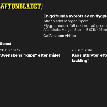
En golfrunda avbröts av en flygp
Aftonbladet Morgon Sport
Flygplansdörr föll rakt ner på gree
Aftonbladet Morgon Sport
•
15.07.16
•
27 s
Golf
American Airlines
Senast
20 DEC. 2019
0:44
20 DEC. 2019
Svenskens "kupp" efter målet
Kaos utbryter efte
tackling”