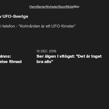
Hem
Serier
Nyheter
Sport
Nöje
Mer
Livsstil
av UFO-Sverige
 telefon - "Kolmården är ett UFO-fönster"
13 DEC. 2019
minns:
Ser älgen i vitögat: ”Det är inget
else filmad
bra alls”