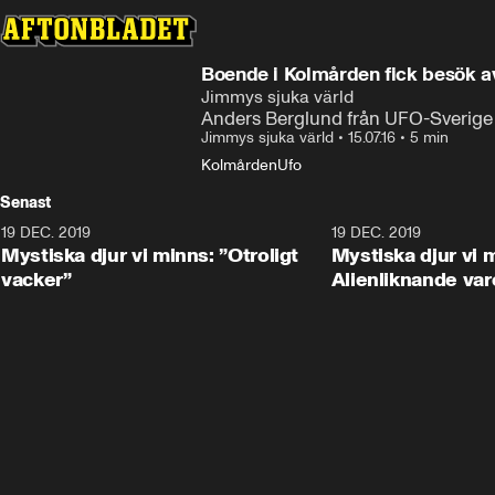
Boende i Kolmården fick besök 
Jimmys sjuka värld
Anders Berglund från UFO-Sverige i
Jimmys sjuka värld
•
15.07.16
•
5 min
Kolmården
Ufo
Senast
19 DEC. 2019
19 DEC. 2019
Mystiska djur vi minns: ”Otroligt
Mystiska djur vi 
vacker”
Alienliknande var