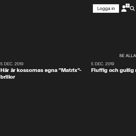
Logga in
SE ALLA
5 DEC. 2019
5 DEC. 2019
Här är kossornas egna ”Matrix”-
Fluffig och gulli
brillor