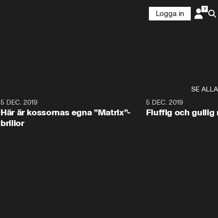
Logga in
SE ALLA
5 DEC. 2019
5 DEC. 2019
Här är kossornas egna ”Matrix”-
Fluffig och gulli
brillor