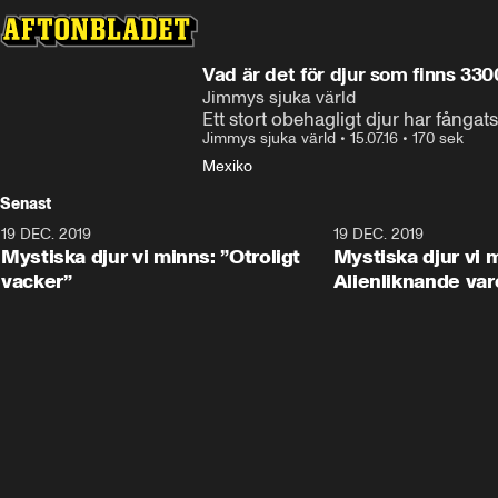
Vad är det för djur som finns 330
Jimmys sjuka värld
Ett stort obehagligt djur har fångats
Jimmys sjuka värld
•
15.07.16
•
170 sek
Mexiko
Senast
19 DEC. 2019
19 DEC. 2019
Mystiska djur vi minns: ”Otroligt
Mystiska djur vi 
vacker”
Alienliknande var