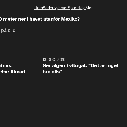
Hem
Serier
Nyheter
Sport
Nöje
Mer
Livsstil
0 meter ner i havet utanför Mexiko?
 på bild
13 DEC. 2019
minns:
Ser älgen i vitögat: ”Det är inget
else filmad
bra alls”