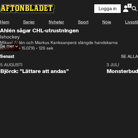
Logga in
Hem
Serier
Nyheter
Sport
Nöje
Livsstil
Ahlén sågar CHL-utrustningen
Ishockey
Mikael Ahlén och Markus Kankaanperä slängde handskarna
Se mer
Ishockey
•
15.07.16
•
126 sek
Senast
SE ALLA
5 AUGUSTI
2:08
3 JULI
Björck: ”Lättare att andas”
Monsterbud 