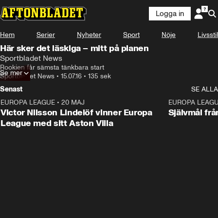
Logga in
Hem
Serier
Nyheter
Sport
Nöje
Livsstil
Här sker det läskiga – mitt på planen
Sportbladet News
Rookien får sämsta tänkbara start
Se mer
Sportbladet News
•
15.07.16
•
135 sek
Senast
SE ALLA
EUROPA LEAGUE
•
20 MAJ
1:32
EUROPA LEAG
Victor Nilsson Lindelöf vinner Europa
Självmål frå
League med sitt Aston Villa