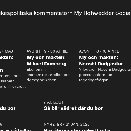
r inrikespolitiska kommentatorn My Rohwedder Soci
27 MAJ
3:51
AVSNITT 9
•
30 APRIL
24:00
AVSNITT 8
•
16 APRIL
25:1
kten:
My och makten:
My och makten:
Mikael Damberg
Nooshi Dadgostar
on
Ekonomin, 
V-ledaren Nooshi Dadgostar
finansministerrollen och 
pressas internt om 
onomin och 
demografikrisen. 
regeringsfrågan.

lisabeth 
Oppositionen ställs till svars 
I Aftonbladets 
ls till svars 
när Socialdemokraternas 
partiledarutfrågning ”My 
stern gästar 
Mikael Damberg gästar My 
och Makten” sätter hon ner 
My och Makten. 
och Makten. 
foten mot kritikerna:

1:06
7 AUGUSTI
1:0
– Vi ställer upp i val. Ska vi 
 du bor
Så blir vädret där du bor
vara med så sitter vi förstås 
25
1:22
NYHETER
•
21 JAN. 2025
0:5
ael – då hyllas
Här återvänder palestinska