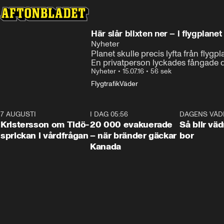
Här slår blixten ner – i flygplanet
Nyheter
Planet skulle precis lyfta från flygpl
En privatperson lyckades fångade 
Nyheter
•
15.07.16
•
56 sek
Flygtrafik
Väder
7 AUGUSTI
0:42
I DAG 05:56
0:38
DAGENS VÄD
Kristersson om Tidö-
20 000 evakuerade
Så blir väd
sprickan i vårdfrågan
– när bränder gäckar
bor
Kanada