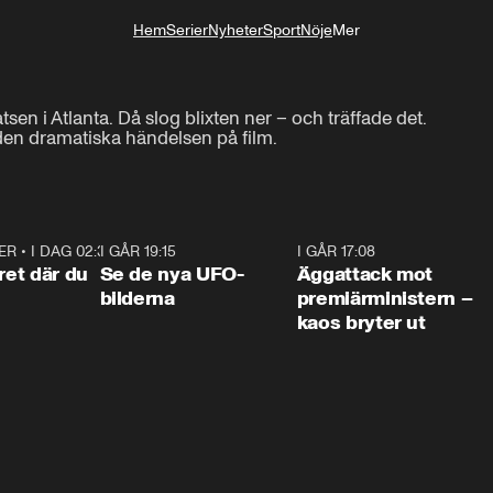
Hem
Serier
Nyheter
Sport
Nöje
Mer
Livsstil
atsen i Atlanta. Då slog blixten ner – och träffade det.

den dramatiska händelsen på film.
ER
•
I DAG 02:30
1:06
I GÅR 19:15
0:36
I GÅR 17:08
0:3
ret där du
Se de nya UFO-
Äggattack mot
bilderna
premiärministern –
kaos bryter ut