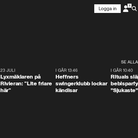
Logga in
SE ALLA
7
23 JULI
2:02
I GÅR 13:46
0:55
I GÅR 10:40
Lyxmäklaren på
Heffners
Rituals sl
Rivieran: "Lite friare
swingerklubb lockar
bebisparf
här"
kändisar
”Sjukaste”