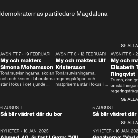
aldemokraternas partiledare Magdalena 
SE ALLA
7
AVSNITT 7
•
19 FEBRUARI
24:30
AVSNITT 6
•
12 FEBRUARI
27:30
AVSNITT 5
•
My och makten:
My och makten: Ulf
My och ma
Simona Mohamsson
Kristersson
Elisabeth
 
Tonårsutvisningarna, skolan 
Tonårsutvisningarna, 
Ringqvist
och och krisen i Liberalerna 
regeringsfrågan och 
Trump, den gr
står i fokus i det sjunde 
matpriserna står i fokus i 
omställningen
avsnittet av ”My och 
det sjätte avsnittet av ”My 
regeringsfråga
makten”. Se när 
och makten”. Se när 
centrum i det 
SE ALLA
Aftonbladets inrikespolitiska 
Aftonbladets inrikespolitiska 
avsnittet av ”
kommentator My 
kommentator My 
6
6 AUGUSTI
1:06
5 AUGUSTI
Makten”. Se nä
Rohwedder ställer 
Rohwedder ställer 
Så blir vädret där du bor
Så blir vädret där
Aftonbladets in
utbildnings- och 
statsminister Ulf Kristersson 
kommentator 
SE ALLA
integrationsminister Simona 
till svars.
Rohwedder stäl
Mohamsson till svars.
Centerpartiets
2
NYHETER
•
16 JAN. 2025
1:01
NYHETER
•
16 JAN. 20
Thand Ring till
Ahmed, 40, är fast i Gaza: ”Vill
Gazaborna: ”Vad s