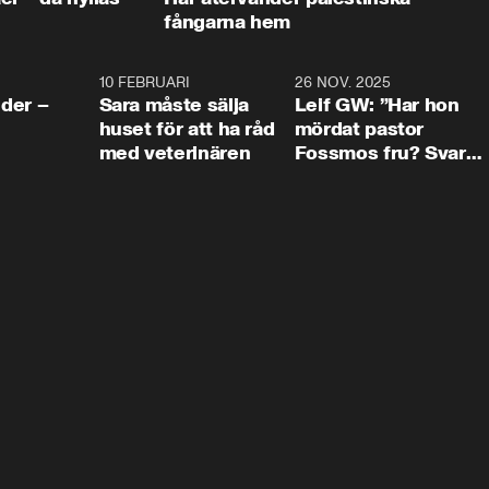
fångarna hem
4:24
10 FEBRUARI
4:13
26 NOV. 2025
8:1
der –
Sara måste sälja
Leif GW: ”Har hon
huset för att ha råd
mördat pastor
med veterinären
Fossmos fru? Svar
nej.”