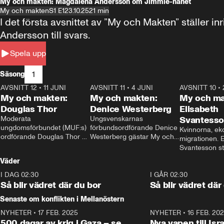
My och makten: Magdalena Andersson om Jimmie-hånet
My och makten
S1 E1
23.10.25
21 min
I det första avsnittet av ”My och Makten” ställe
Andersson till svars.
Spela upp
1
Säsong
AVSNITT 12
•
11 JUNI
26:27
AVSNITT 11
•
4 JUNI
23:40
AVSNITT 10
•
My och makten:
My och makten:
My och ma
Douglas Thor
Denice Westerberg
Elisabeth
Moderata 
Ungsvenskarnas 
Svantess
ungdomsförbundet (MUF:s) 
förbundsordförande Denice 
Kvinnorna, ek
ordförande Douglas Thor 
Westerberg gästar My och 
migrationen. E
gästar My och makten. I 
makten. I avsnittet 
Svantesson stäl
avsnittet diskuteras 
diskuteras migrationsfrågan 
när finansmini
Väder
tonårsutvisningarna och hur 
och hur SD ska locka 
Moderaterna ska locka 
kvinnliga väljare. 
I DAG 02:30
1:06
I GÅR 02:30
väljare till valet i höst. 
Så blir vädret där du bor
Så blir vädret där
Senaste om konflikten i Mellanöstern
NYHETER
•
17 FEB. 2025
0:45
NYHETER
•
16 FEB. 20
500 dagar av krig i Gaza – se
Nya vapen till Isr