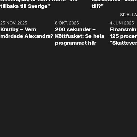
tillbaka till Sverige”
till?”
SE ALLA
3
25 NOV. 2025
31:05
8 OKT. 2025
4:29
4 JUNI 2025
Knutby – Vem
200 sekunder –
Finansmin
mördade Alexandra?
Köttfusket: Se hela
125 procent
programmet här
"Skattever
viktig uppg