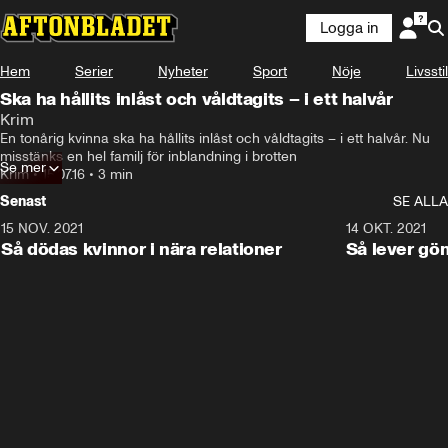
Logga in
Hem
Serier
Nyheter
Sport
Nöje
Livsstil
Ska ha hållits inlåst och våldtagits – i ett halvår
Krim
En tonårig kvinna ska ha hållits inlåst och våldtagits – i ett halvår. Nu 
misstänks en hel familj för inblandning i brotten
Se mer
Krim
•
15.07.16
•
3 min
Senast
SE ALLA
15 NOV. 2021
3:28
14 OKT. 2021
Så dödas kvinnor i nära relationer
Så lever gö