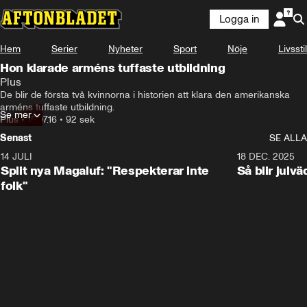
Logga in
Hem
Serier
Nyheter
Sport
Nöje
Livsstil
Hon klarade arméns tuffaste utbildning
Plus
De blir de första två kvinnorna i historien att klara den amerikanska 
arméns tuffaste utbildning.
Se mer
Plus
•
15.07.16
•
92 sek
Senast
SE ALLA
14 JULI
1:34
18 DEC. 2025
Split nya Magaluf: "Respekterar inte
Så blir julv
folk"