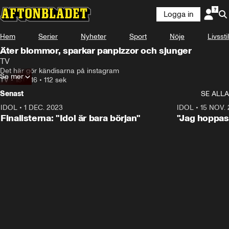
Logga in
Hem
Serier
Nyheter
Sport
Nöje
Livsstil
Äter blommor, sparkar panpizzor och sjunger
TV
Det här gör kändisarna på instagram
Se mer
TV
•
15.07.16
•
112 sek
Senast
SE ALLA
IDOL
•
1 DEC. 2023
0:56
IDOL
•
15 NOV.
Finalisterna: "Idol är bara början"
"Jag hoppas 