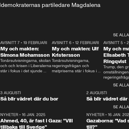
aldemokraternas partiledare Magdalena 
SE ALLA
7
AVSNITT 7
•
19 FEBRUARI
24:30
AVSNITT 6
•
12 FEBRUARI
27:30
AVSNITT 5
•
My och makten:
My och makten: Ulf
My och ma
Simona Mohamsson
Kristersson
Elisabeth
 
Tonårsutvisningarna, skolan 
Tonårsutvisningarna, 
Ringqvist
och och krisen i Liberalerna 
regeringsfrågan och 
Trump, den gr
står i fokus i det sjunde 
matpriserna står i fokus i 
omställningen
avsnittet av ”My och 
det sjätte avsnittet av ”My 
regeringsfråga
makten”. Se när 
och makten”. Se när 
centrum i det 
SE ALLA
Aftonbladets inrikespolitiska 
Aftonbladets inrikespolitiska 
avsnittet av ”
kommentator My 
kommentator My 
6
3 AUGUSTI
1:06
2 AUGUSTI
Makten”. Se nä
Rohwedder ställer 
Rohwedder ställer 
Så blir vädret där du bor
Så blir vädret där
Aftonbladets in
utbildnings- och 
statsminister Ulf Kristersson 
kommentator 
SE ALLA
integrationsminister Simona 
till svars.
Rohwedder stäl
Mohamsson till svars.
Centerpartiets
2
NYHETER
•
16 JAN. 2025
1:01
NYHETER
•
16 JAN. 20
Thand Ring till
Ahmed, 40, är fast i Gaza: ”Vill
Gazaborna: ”Vad s
tillbaka till Sverige”
till?”