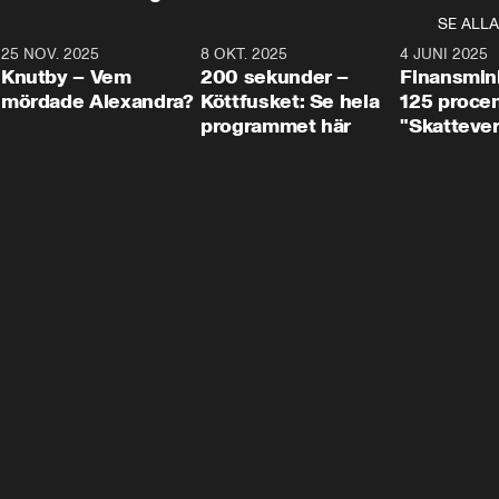
SE ALLA
3
25 NOV. 2025
31:05
8 OKT. 2025
4:29
4 JUNI 2025
Knutby – Vem
200 sekunder –
Finansmin
mördade Alexandra?
Köttfusket: Se hela
125 procent
programmet här
"Skattever
viktig uppg