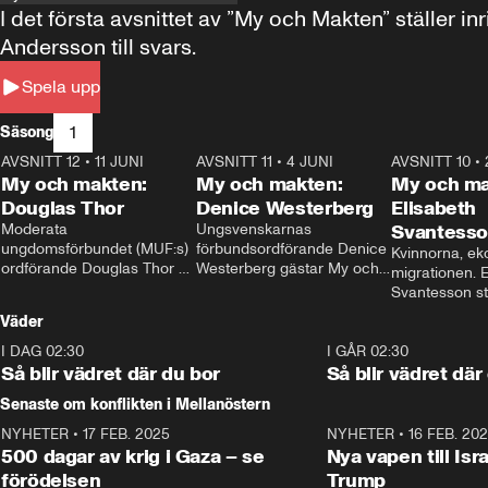
I det första avsnittet av ”My och Makten” ställe
Andersson till svars.
Spela upp
1
Säsong
AVSNITT 12
•
11 JUNI
26:27
AVSNITT 11
•
4 JUNI
23:40
AVSNITT 10
•
My och makten:
My och makten:
My och ma
Douglas Thor
Denice Westerberg
Elisabeth
Moderata 
Ungsvenskarnas 
Svantess
ungdomsförbundet (MUF:s) 
förbundsordförande Denice 
Kvinnorna, ek
ordförande Douglas Thor 
Westerberg gästar My och 
migrationen. E
gästar My och makten. I 
makten. I avsnittet 
Svantesson stäl
avsnittet diskuteras 
diskuteras migrationsfrågan 
när finansmini
Väder
tonårsutvisningarna och hur 
och hur SD ska locka 
Moderaterna ska locka 
kvinnliga väljare. 
I DAG 02:30
1:06
I GÅR 02:30
väljare till valet i höst. 
Så blir vädret där du bor
Så blir vädret där
Senaste om konflikten i Mellanöstern
NYHETER
•
17 FEB. 2025
0:45
NYHETER
•
16 FEB. 20
500 dagar av krig i Gaza – se
Nya vapen till Isr
förödelsen
Trump