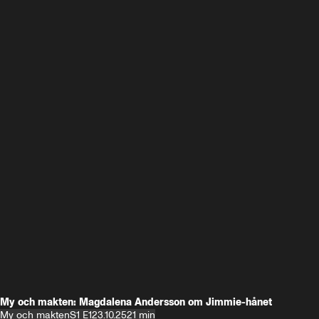
My och makten: Magdalena Andersson om Jimmie-hånet
My och makten
S1 E1
23.10.25
21 min