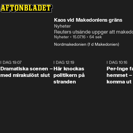
Kaos vid Makedoniens gräns
Nyheter
Reuters utsände uppger att makedo
Nyheter
•
15.07.16
•
64 sek
Nordmakedonien (f d Makedonien)
I DAG 19:07
0:42
I DAG 12:19
0:45
I DAG 10:16
Dramatiska scenen –
Här knockas
Per-Inge fa
med mirakulöst slut
politikern på
hemmet – 
stranden
komma ut