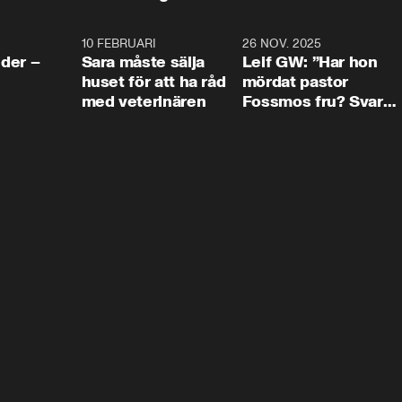
4:24
10 FEBRUARI
4:13
26 NOV. 2025
8:1
der –
Sara måste sälja
Leif GW: ”Har hon
huset för att ha råd
mördat pastor
med veterinären
Fossmos fru? Svar
nej.”