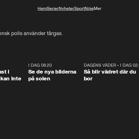
Hem
Serier
Nyheter
Sport
Nöje
Mer
Livsstil
nsk polis använder tårgas.
1:26
I DAG 08:20
0:31
DAGENS VÄDER
•
I DAG 02
1:0
st i
Se de nya bilderna
Så blir vädret där du
kan inte
på solen
bor