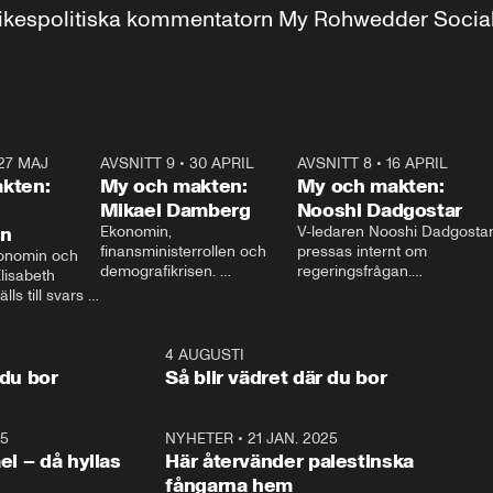
r inrikespolitiska kommentatorn My Rohwedder Soci
27 MAJ
3:51
AVSNITT 9
•
30 APRIL
24:00
AVSNITT 8
•
16 APRIL
25:1
kten:
My och makten:
My och makten:
Mikael Damberg
Nooshi Dadgostar
on
Ekonomin, 
V-ledaren Nooshi Dadgostar
finansministerrollen och 
pressas internt om 
onomin och 
demografikrisen. 
regeringsfrågan.

lisabeth 
Oppositionen ställs till svars 
I Aftonbladets 
ls till svars 
när Socialdemokraternas 
partiledarutfrågning ”My 
stern gästar 
Mikael Damberg gästar My 
och Makten” sätter hon ner 
My och Makten. 
och Makten. 
foten mot kritikerna:

1:06
4 AUGUSTI
1:0
– Vi ställer upp i val. Ska vi 
 du bor
Så blir vädret där du bor
vara med så sitter vi förstås 
25
1:22
NYHETER
•
21 JAN. 2025
0:5
ael – då hyllas
Här återvänder palestinska
fångarna hem