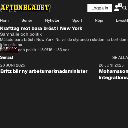
Logga in
Hem
Serier
Nyheter
Sport
Nöje
Livsstil
Krafttag mot bara bröst i New York
Samhälle och politik
Målade bara bröst i New York. Nu vill de styrande i staden ha bort dem 
från gatorna.
Se mer
Samhälle och politik
•
15.07.16
•
133 sek
Senast
SE ALLA
28 JUNI 2025
1:48
28 JUNI 2025
Britz blir ny arbetsmarknadsminister
Mohamsson b
integration