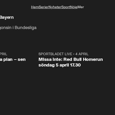
Hem
Serier
Nyheter
Sport
Nöje
Mer
Livsstil
 Bayern
gonsin i Bundesliga
PRIL
1:03
SPORTBLADET LIVE
•
4 APRIL
1:0
va plan – sen
Missa inte: Red Bull Homerun
söndag 5 april 17.30