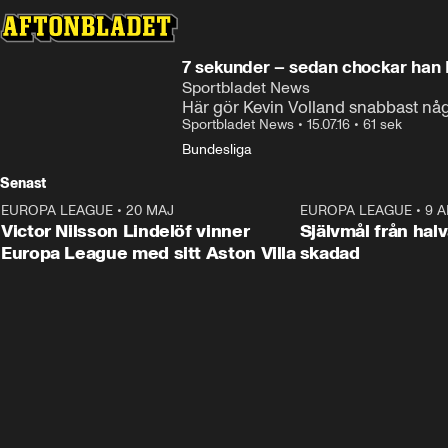
7 sekunder – sedan chockar han
Sportbladet News
Här gör Kevin Volland snabbast nå
Sportbladet News
•
15.07.16
•
61 sek
Bundesliga
Senast
EUROPA LEAGUE
•
20 MAJ
1:32
EUROPA LEAGUE
•
9 A
Victor Nilsson Lindelöf vinner
Självmål från hal
Europa League med sitt Aston Villa
skadad