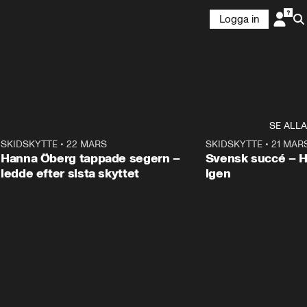
Logga in
SE ALLA
9
SKIDSKYTTE
•
22 MARS
0:55
SKIDSKYTTE
•
21 MAR
Hanna Öberg tappade segern –
Svensk succé – 
ledde efter sista skyttet
igen