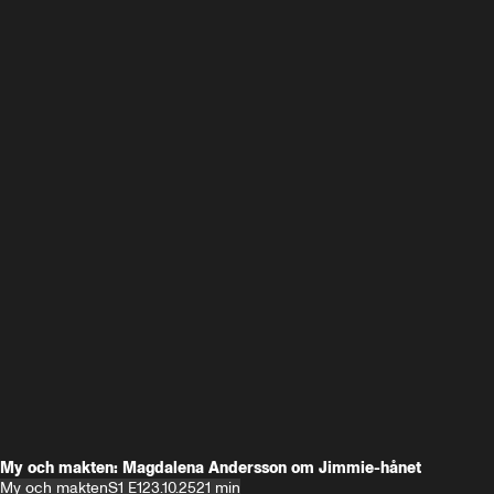
My och makten: Magdalena Andersson om Jimmie-hånet
My och makten
S1 E1
23.10.25
21 min