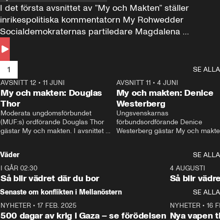
I det första avsnittet av ”My och Makten” ställer 
inrikespolitiska kommentatorn My Rohwedder 
Socialdemokraternas partiledare Magdalena 
Andersson till svars.
1
SE ALLA
AVSNITT 12
•
11 JUNI
26:27
AVSNITT 11
•
4 JUNI
2
My och makten: Douglas
My och makten: Denice
Thor
Westerberg
Moderata ungdomsförbundet 
Ungsvenskarnas 
(MUF:s) ordförande Douglas Thor 
förbundsordförande Denice 
gästar My och makten. I avsnittet 
Westerberg gästar My och makten.
diskuteras tonårsutvisningarna och 
avsnittet diskuteras migrationsfrå
hur Moderaterna ska locka väljare till 
och hur SD ska locka kvinnliga 
Väder
SE ALLA
valet i höst. 
väljare. 
I GÅR 02:30
1:06
4 AUGUSTI
Så blir vädret där du bor
Så blir vädr
Senaste om konflikten i Mellanöstern
SE ALLA
NYHETER
•
17 FEB. 2025
0:45
NYHETER
•
16 F
500 dagar av krig i Gaza – se förödelsen
Nya vapen ti