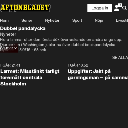
Logga in
Hem
Serier
Nyheter
Sport
Nöje
Livsstil
Dubbel pandalycka
Nyheter
Flera timmar efter den första dök överraskande en andra unge upp. 
Djurparken i Washington jublar nu över dubbel bebispandalycka. 
Se mer
Jättepandamamman Mei Xiang är en publikmagnet på National Zoo.
Nyheter
•
15.07.16
•
68 sek
SE ALLA
I GÅR 21:41
0:35
I GÅR 18:52
Larmet: Misstänkt farligt
Uppgifter: Jakt på
föremål i centrala
gärningsman – på samma
Stockholm