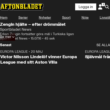
Logga in
Hem
Serier
Nyheter
Sport
Nöje
Livsstil
Zengin hjälte – efter drömmålet
Sportbladet News
Erkan Zengin fortsätter göra mål i Turkiska ligan
Se mer
Sportbladet News
•
15.07.16
•
45 sek
Senast
SE ALLA
EUROPA LEAGUE
•
20 MAJ
1:32
EUROPA LEAG
Victor Nilsson Lindelöf vinner Europa
Självmål frå
League med sitt Aston Villa