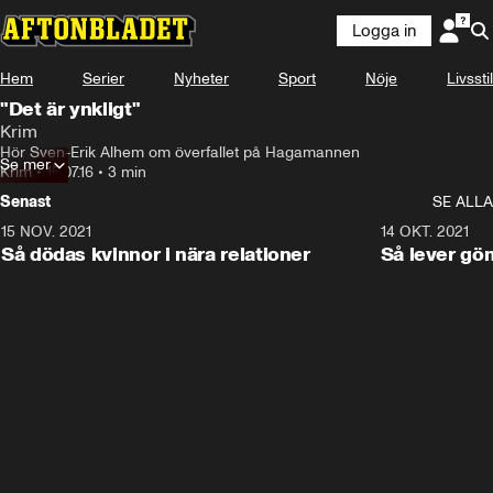
Logga in
Hem
Serier
Nyheter
Sport
Nöje
Livsstil
"Det är ynkligt"
Krim
Hör Sven-Erik Alhem om överfallet på Hagamannen
Se mer
Krim
•
15.07.16
•
3 min
Senast
SE ALLA
15 NOV. 2021
3:28
14 OKT. 2021
Så dödas kvinnor i nära relationer
Så lever gö