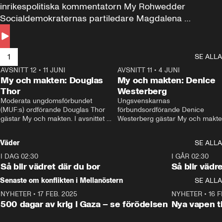
inrikespolitiska kommentatorn My Rohwedder 
Socialdemokraternas partiledare Magdalena 
Andersson till svars.
1
SE ALLA
AVSNITT 12
•
11 JUNI
26:27
AVSNITT 11
•
4 JUNI
2
My och makten: Douglas
My och makten: Denice
Thor
Westerberg
Moderata ungdomsförbundet 
Ungsvenskarnas 
(MUF:s) ordförande Douglas Thor 
förbundsordförande Denice 
gästar My och makten. I avsnittet 
Westerberg gästar My och makten.
diskuteras tonårsutvisningarna och 
avsnittet diskuteras migrationsfrå
hur Moderaterna ska locka väljare till 
och hur SD ska locka kvinnliga 
Väder
SE ALLA
valet i höst. 
väljare. 
I DAG 02:30
1:06
I GÅR 02:30
Så blir vädret där du bor
Så blir vädr
Senaste om konflikten i Mellanöstern
SE ALLA
NYHETER
•
17 FEB. 2025
0:45
NYHETER
•
16 F
500 dagar av krig i Gaza – se förödelsen
Nya vapen ti