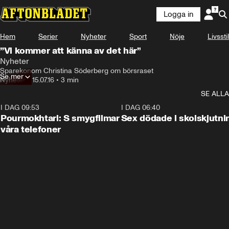
Logga in
Hem
Serier
Nyheter
Sport
Nöje
Livsstil
”Vi kommer att känna av det här”
Nyheter
Sparekonom Christina Söderberg om börsraset
Se mer
Nyheter
•
15.07.16
•
3 min
SE ALLA
I DAG 09:53
1:36
I DAG 06:40
Pourmokhtari: S smygfilmar
Sex dödade i skolskjutni
våra telefoner