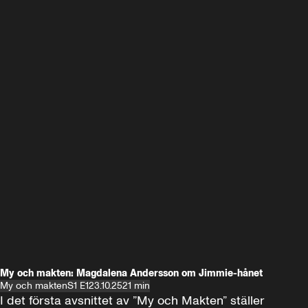
My och makten: Magdalena Andersson om Jimmie-hånet
My och makten
S1 E1
23.10.25
21 min
I det första avsnittet av ”My och Makten” ställer 