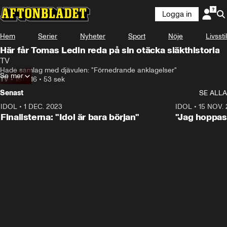
Logga in
Hem
Serier
Nyheter
Sport
Nöje
Livsstil
Här får Tomas Ledin reda på sin otäcka släkthistoria
TV
Hade samlag med djävulen: "Förnedrande anklagelser"
Se mer
TV
•
15.07.16
•
53 sek
Senast
SE ALLA
IDOL
•
1 DEC. 2023
0:56
IDOL
•
15 NOV.
Finalisterna: "Idol är bara början"
"Jag hoppas 