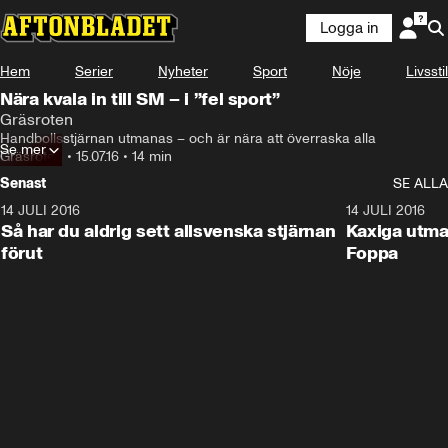
Logga in
Hem
Serier
Nyheter
Sport
Nöje
Livsstil
Nära kvala in till SM – i ”fel sport”
Gräsroten
Handbollsstjärnan utmanas – och är nära att överraska alla
Se mer
Gräsroten
•
15.07.16
•
14 min
Senast
SE ALLA
14 JULI 2016
8:22
14 JULI 2016
Så har du aldrig sett allsvenska stjärnan
Kaxiga utma
förut
Foppa