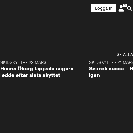
Logga in
SE ALLA
9
SKIDSKYTTE
•
22 MARS
0:55
SKIDSKYTTE
•
21 MAR
Hanna Öberg tappade segern –
Svensk succé – 
ledde efter sista skyttet
igen