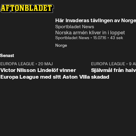
Här invaderas tävlingen av Norg
Sportbladet News
Norska armén kliver in i loppet
Sportbladet News
•
15.07.16
•
43 sek
Norge
Senast
EUROPA LEAGUE
•
20 MAJ
1:32
EUROPA LEAGUE
•
9 A
Victor Nilsson Lindelöf vinner
Självmål från hal
Europa League med sitt Aston Villa
skadad