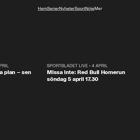
Hem
Serier
Nyheter
Sport
Nöje
Mer
Livsstil
e
PRIL
1:03
SPORTBLADET LIVE
•
4 APRIL
1:0
va plan – sen
Missa inte: Red Bull Homerun
söndag 5 april 17.30