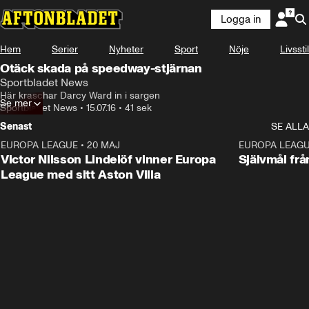
Logga in
Hem
Serier
Nyheter
Sport
Nöje
Livsstil
Otäck skada på speedway-stjärnan
Sportbladet News
Här kraschar Darcy Ward in i sargen
Se mer
Sportbladet News
•
15.07.16
•
41 sek
Senast
SE ALLA
EUROPA LEAGUE
•
20 MAJ
1:32
EUROPA LEAG
Victor Nilsson Lindelöf vinner Europa
Självmål frå
League med sitt Aston Villa