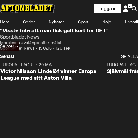
Logga in
Hem
Serier
Nyheter
Sport
Nöje
Livsstil
"Visste inte att man fick gult kort för DET"
Sportbladet News
Israelsson avstängd efter målet
Se mer
Sportbladet News
•
15.07.16
•
120 sek
Senast
SE ALLA
EUROPA LEAGUE
•
20 MAJ
1:32
EUROPA LEAG
Victor Nilsson Lindelöf vinner Europa
Självmål frå
League med sitt Aston Villa