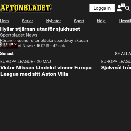
Logga in
Hem
Serier
Nyheter
Sport
Nöje
Livsstil
Hyllar stjärnan utanför sjukhuset
Sportbladet News
Rörande scener efter otäcka speedway-skadan
Se mer
Sportbladet News
•
15.07.16
•
47 sek
Senast
SE ALLA
EUROPA LEAGUE
•
20 MAJ
1:32
EUROPA LEAG
Victor Nilsson Lindelöf vinner Europa
Självmål frå
League med sitt Aston Villa